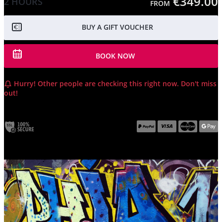
€349.00
2 HOURS
FROM
BUY A GIFT VOUCHER
BOOK NOW
Hurry! Other people are checking this right now. Don't miss
out!