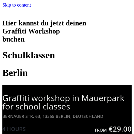
Skip to content
Hier kannst du jetzt deinen
Graffiti Workshop
buchen
Schulklassen
Berlin
Graffiti workshop in Mauerpark
for school classes
BERNAUER STR. 63, 13355 BERLIN, DEUTSCHLAND
€29.00
4 HOURS
FROM